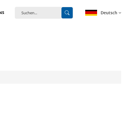
Deutsch
NS
English
français
Deutsch
español
português
中文