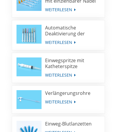
mit einziehbarer Nadel
WEITERLESEN
Automatische
Deaktivierung der
Spritze für die
WEITERLESEN
Immunisierung mit
fester Dosis
Einwegspritze mit
Katheterspitze
WEITERLESEN
Verlängerungsrohre
WEITERLESEN
Einweg-Blutlanzetten