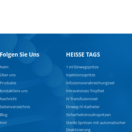
Folgen Sie Uns
HEISSE TAGS
heim
1 ml Einwegspritze
Über uns
Injektionsspritze
Produkte
Infusionsverabreichungsset
Kontaktiere uns
Intravenöses Tropfset
Nachricht
IV-Transfusionsset
Seitenverzeichnis
Einweg-IV-Katheter
Blog
Sicherheitsinsulinspritzen
Xml
Sterile Spritzen mit automatischer
Deaktivierung