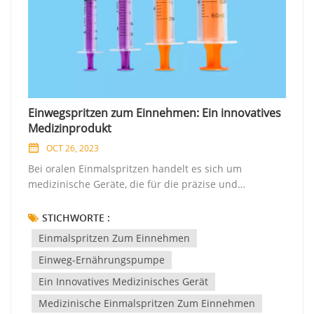
Einwegspritzen zum Einnehmen: Ein innovatives
Medizinprodukt
OCT 26, 2023
Bei oralen Einmalspritzen handelt es sich um
medizinische Geräte, die für die präzise und
kontrollierte Verabreichung oraler Medikamente
konzipiert sind. Sie bestehen typischerweise aus
STICHWORTE :
Kunststoff und bestehen aus einem Zylinder, einem
Einmalspritzen Zum Einnehmen
Kolben und einer Spitze, die für den oralen Gebrauch
Einweg-Ernährungspumpe
geeignet ist. Hier sind einige Hauptmerkmale und
Verwendungsmöglichkeiten von Einweg-
Ein Innovatives Medizinisches Gerät
Applikationsspritzen: Messmarkierungen: Orale
Medizinische Einmalspritzen Zum Einnehmen
Spritzen sind mit Volumenmessungen versehen, um