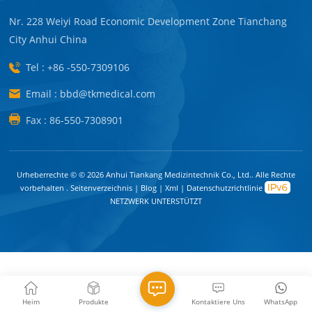
Nr. 228 Weiyi Road Economic Development Zone Tianchang
City Anhui China
Tel : +86 -550-7309106
Email : bbd@tkmedical.com
Fax : 86-550-7308901
Urheberrechte © © 2026 Anhui Tiankang Medizintechnik Co., Ltd.. Alle Rechte
vorbehalten .
Seitenverzeichnis
|
Blog
|
Xml
|
Datenschutzrichtlinie
NETZWERK UNTERSTÜTZT
Heim
Produkte
Kontaktiere Uns
WhatsApp