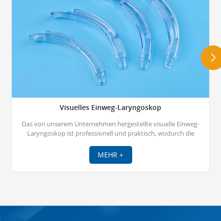
Visuelles Einweg-Laryngoskop
Das von unserem Unternehmen hergestellte visuelle Einweg-
Laryngoskop ist professionell und praktisch, wodurch die
Schwierigkeit der endotrachealen Intubation für Kliniker,
insbesondere bei schwierigen Atemwegen, effektiv gelöst wird und
MEHR +
eine schnelle und genaue endotracheale Intubation unter visuellen
Bedingungen ermöglicht wird.