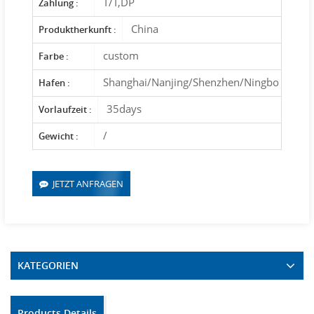
T/T,DP
Zahlung :
China
Produktherkunft :
custom
Farbe :
Shanghai/Nanjing/Shenzhen/Ningbo
Hafen :
35days
Vorlaufzeit :
/
Gewicht :
JETZT ANFRAGEN
KATEGORIEN
Products Details