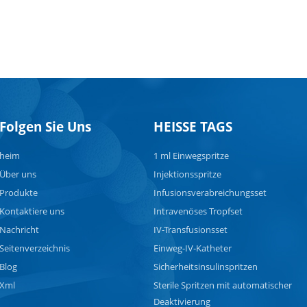
Folgen Sie Uns
HEISSE TAGS
heim
1 ml Einwegspritze
Über uns
Injektionsspritze
Produkte
Infusionsverabreichungsset
Kontaktiere uns
Intravenöses Tropfset
Nachricht
IV-Transfusionsset
Seitenverzeichnis
Einweg-IV-Katheter
Blog
Sicherheitsinsulinspritzen
Xml
Sterile Spritzen mit automatischer
Deaktivierung