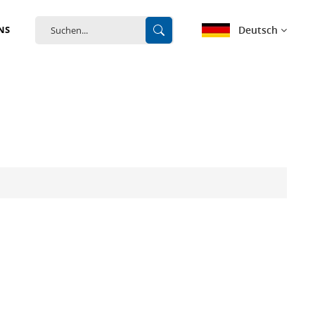
Deutsch
NS
English
français
Deutsch
español
português
中文