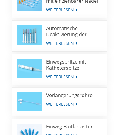
mit einziehbarer Nadel
WEITERLESEN
Automatische
Deaktivierung der
Spritze für die
WEITERLESEN
Immunisierung mit
fester Dosis
Einwegspritze mit
Katheterspitze
WEITERLESEN
Verlängerungsrohre
WEITERLESEN
Einweg-Blutlanzetten