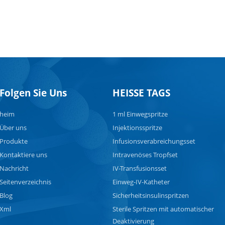
Folgen Sie Uns
HEISSE TAGS
heim
1 ml Einwegspritze
Über uns
Injektionsspritze
Produkte
Infusionsverabreichungsset
Kontaktiere uns
Intravenöses Tropfset
Nachricht
IV-Transfusionsset
Seitenverzeichnis
Einweg-IV-Katheter
Blog
Sicherheitsinsulinspritzen
Xml
Sterile Spritzen mit automatischer
Deaktivierung