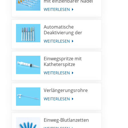
mit einziehbarer Nadel
WEITERLESEN
Automatische
Deaktivierung der
Spritze für die
WEITERLESEN
Immunisierung mit
fester Dosis
Einwegspritze mit
Katheterspitze
WEITERLESEN
Verlängerungsrohre
WEITERLESEN
Einweg-Blutlanzetten