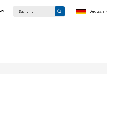
Deutsch
NS
English
français
Deutsch
español
português
中文