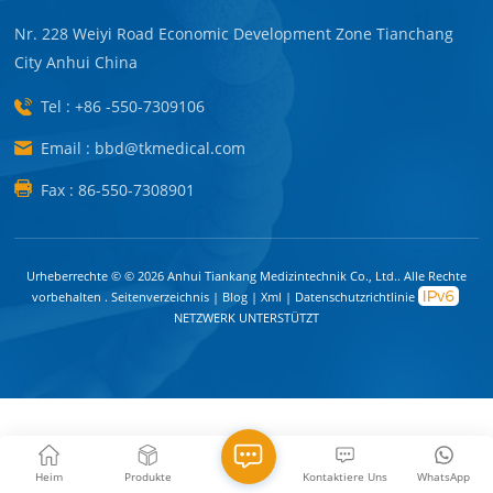
Nr. 228 Weiyi Road Economic Development Zone Tianchang
City Anhui China
Tel : +86 -550-7309106
Email : bbd@tkmedical.com
Fax : 86-550-7308901
Urheberrechte © © 2026 Anhui Tiankang Medizintechnik Co., Ltd.. Alle Rechte
vorbehalten .
Seitenverzeichnis
|
Blog
|
Xml
|
Datenschutzrichtlinie
NETZWERK UNTERSTÜTZT
Heim
Produkte
Kontaktiere Uns
WhatsApp