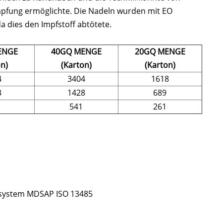
mpfung ermöglichte. Die Nadeln wurden mit EO
da dies den Impfstoff abtötete.
ENGE
40GQ MENGE
20GQ MENGE
on)
(Karton)
(Karton)
4
3404
1618
3
1428
689
541
261
tsystem MDSAP ISO 13485