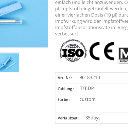
einfach und leicht anzuwenden. O
μl Impfstoff eingeträufelt werden
einer vierfachen Dosis (10 μl) du
Impfwirkung wird der Impfstoffve
Impfstoffabsorptionsrate im Ver
verbessert.
90183210
Art.-Nr :
T/T,DP
Zahlung :
custom
Farbe :
35days
Vorlaufzeit :