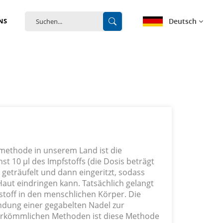
Deutsch
NS
English
français
Deutsch
español
methode in unserem Land ist die
português
t 10 μl des Impfstoffs (die Dosis beträgt
e geträufelt und dann eingeritzt, sodass
中文
 Haut eindringen kann. Tatsächlich gelangt
fstoff in den menschlichen Körper. Die
ndung einer gegabelten Nadel zur
erkömmlichen Methoden ist diese Methode