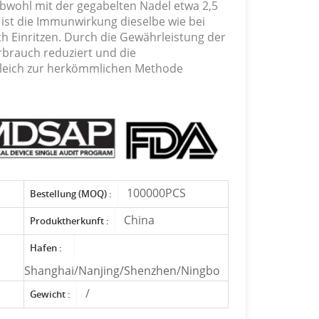
bwohl mit der gegabelten Nadel etwa 2,5
, ist die Immunwirkung dieselbe wie bei
rch Einritzen. Durch die Gewährleistung der
rbrauch reduziert und die
gleich zur herkömmlichen Methode
100000PCS
Bestellung (MOQ) :
China
Produktherkunft :
Hafen :
Shanghai/Nanjing/Shenzhen/Ningbo
/
Gewicht :