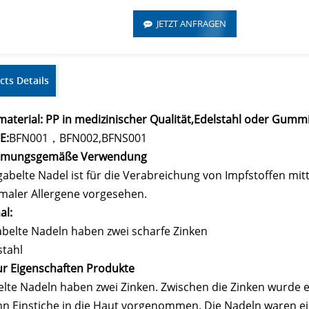
JETZT ANFRAGEN
cts Details
aterial: PP in medizinischer Qualität,
Edelstahl oder Gumm
E:
BFN001，
BFN002,
BFNS001
mmungsgemäße Verwendung
gabelte Nadel ist für die Verabreichung von Impfstoffen mi
maler Allergene vorgesehen.
al:
belte Nadeln haben zwei scharfe Zinken
stahl
ur Eigenschaften Produkte
lte Nadeln haben zwei Zinken. Zwischen die Zinken wurde e
hn Einstiche in die Haut vorgenommen. Die Nadeln waren e