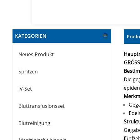
KATEGORIEN
Produ
Hauptm
Neues Produkt
GRÖSS
Besti
Spritzen
Die ge
epider
IV-Set
Merkm
Gega
Bluttransfusionsset
Edel
Strukt
Blutreinigung
Gegabe
fünfze