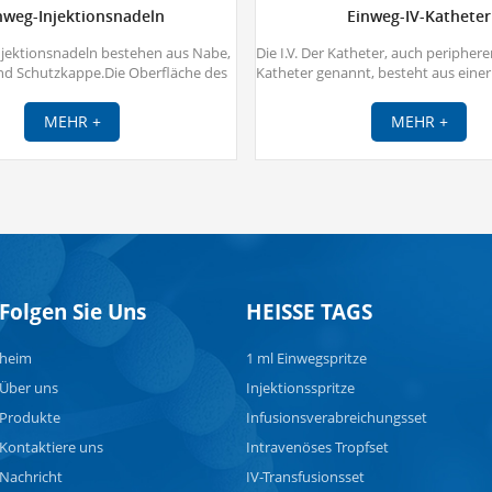
nweg-Injektionsnadeln
Einweg-IV-Katheter
njektionsnadeln bestehen aus Nabe,
Die I.V. Der Katheter, auch peripher
nd Schutzkappe.Die Oberfläche des
Katheter genannt, besteht aus eine
dizinischen Injektionsnadel ist mit
peripheren Kathetern, einer Druck
ichtet, um sicherzustellen, dass die
Katheterhalter, einem Nadelro
MEHR +
MEHR +
tionsnadel beim Injizieren schnell und
Luftauslassanschluss, einer Dosie
 einstechen kann.Die medizinischen
Gummikolben usw.Die intravenöse 
snadeln, die immer zusammen mit
Katheter werden häufig mit Trans
spritzen verwendet werden, dienen
Infusionssets und Blutentnah
atienten Medikamente zu injizieren
verwendet.Das iv-Katheter-Verlänge
r ihm Blut zu entnehmen.
durch das Insert-Blood-Vesse
übernommen, wodurch Kreuzin
effizient vermieden werden kö
Zielgruppe des IV-Katheter-Set
Folgen Sie Uns
HEISSE TAGS
medizinisches Fachpersonal sein, 
entsprechende Ausbildung oder 
Erfahrung verfügt.
heim
1 ml Einwegspritze
Über uns
Injektionsspritze
Produkte
Infusionsverabreichungsset
Kontaktiere uns
Intravenöses Tropfset
Nachricht
IV-Transfusionsset