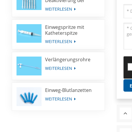
Deaktivierung der
Spritze für die
WEITERLESEN
Immunisierung mit
fester Dosis
Einwegspritze mit
Katheterspitze
WEITERLESEN
Verlängerungsrohre
WEITERLESEN
Einweg-Blutlanzetten
WEITERLESEN