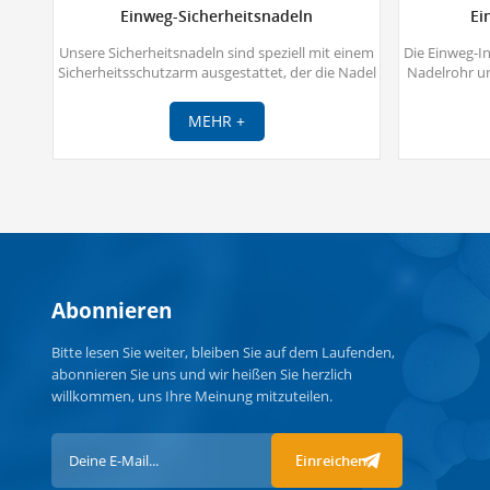
Einweg-Sicherheitsnadeln
Ei
Unsere Sicherheitsnadeln sind speziell mit einem
Die Einweg-I
Sicherheitsschutzarm ausgestattet, der die Nadel
Nadelrohr u
nach dem Gebrauch abdeckt und verriegelt, um
Rohrs der me
das Risiko versehentlicher Nadelstiche zu
Silikon besch
MEHR +
verringern.Die Sicherheitsnadeln für Injektionen
sterile Injek
werden zusammen mit Spritzen oder
reibungslos
Infusionsgeräten verwendet und eignen sich für
Injektion
Blutentnahme, intravenöse Injektion, subkutane
Injektions
Injektion, intramuskuläre Injektion, Gelenk- und
dazu, dem P
Weichteilinjektion, Feinnadelaspiration und
ode
intravitreale Injektion. Sie verhindern wirksam
Kreuzinfektionen. Es gibt verschiedene Arten von
Sicherheitsnadeln, z. B. Insulin-Sicherheitsnadeln,
Abonnieren
einziehbare Sicherheitsnadeln, Sicherheits-
Butterfly-Nadeln, Sicherheits-Huber-Nadeln und
Sicherheits-Injektionsnadeln.
Bitte lesen Sie weiter, bleiben Sie auf dem Laufenden,
abonnieren Sie uns und wir heißen Sie herzlich
willkommen, uns Ihre Meinung mitzuteilen.
Einreichen