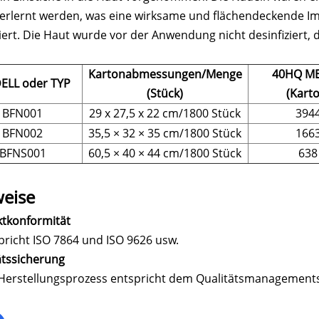
erlernt werden, was eine wirksame und flächendeckende I
siert. Die Haut wurde vor der Anwendung nicht desinfiziert, 
Kartonabmessungen/Menge
40HQ M
ELL oder TYP
(Stück)
(Kart
BFN001
29 x 27,5 x 22 cm/1800 Stück
394
BFN002
35,5 × 32 × 35 cm/1800 Stück
166
BFNS001
60,5 × 40 × 44 cm/1800 Stück
638
eise
tkonformität
pricht ISO 7864 und ISO 9626 usw.
ätssicherung
Herstellungsprozess entspricht dem Qualitätsmanagemen