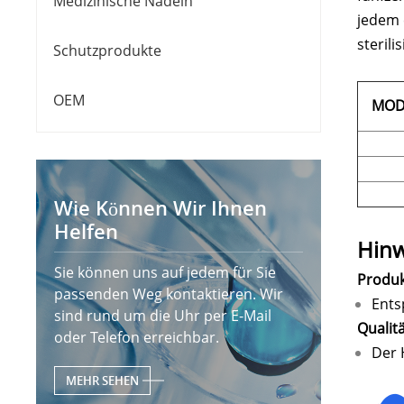
Medizinische Nadeln
jedem 
sterili
Schutzprodukte
OEM
MOD
Wie Können Wir Ihnen
Helfen
Hinw
Sie können uns auf jedem für Sie
Produk
passenden Weg kontaktieren. Wir
Ents
sind rund um die Uhr per E-Mail
Qualit
oder Telefon erreichbar.
Der 
MEHR SEHEN