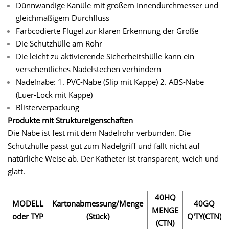
Dünnwandige Kanüle mit großem Innendurchmesser und
gleichmäßigem Durchfluss
Farbcodierte Flügel zur klaren Erkennung der Größe
Die Schutzhülle am Rohr
Die leicht zu aktivierende Sicherheitshülle kann ein
versehentliches Nadelstechen verhindern
Nadelnabe: 1. PVC-Nabe (Slip mit Kappe) 2. ABS-Nabe
(Luer-Lock mit Kappe)
Blisterverpackung
Produkte mit Struktureigenschaften
Die Nabe ist fest mit dem Nadelrohr verbunden. Die
Schutzhülle passt gut zum Nadelgriff und fällt nicht auf
natürliche Weise ab. Der Katheter ist transparent, weich und
glatt.
40HQ
MODELL
Kartonabmessung/Menge
40GQ
MENGE
oder TYP
(Stück)
Q'TY(CTN)
(CTN)