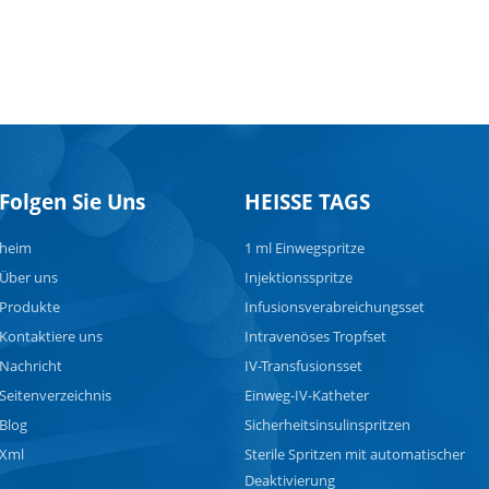
Folgen Sie Uns
HEISSE TAGS
heim
1 ml Einwegspritze
Über uns
Injektionsspritze
Produkte
Infusionsverabreichungsset
Kontaktiere uns
Intravenöses Tropfset
Nachricht
IV-Transfusionsset
Seitenverzeichnis
Einweg-IV-Katheter
Blog
Sicherheitsinsulinspritzen
Xml
Sterile Spritzen mit automatischer
Deaktivierung