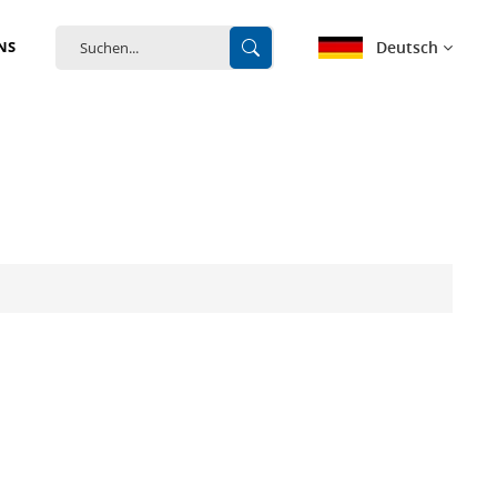
Deutsch
NS
English
français
Deutsch
español
português
中文