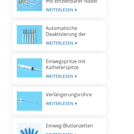
mit einziehbarer Nadel
WEITERLESEN
Automatische
Deaktivierung der
Spritze für die
WEITERLESEN
Immunisierung mit
fester Dosis
Einwegspritze mit
Katheterspitze
WEITERLESEN
Verlängerungsrohre
WEITERLESEN
Einweg-Blutlanzetten