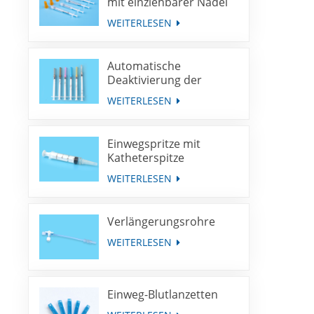
mit einziehbarer Nadel
WEITERLESEN
Automatische
Deaktivierung der
Spritze für die
WEITERLESEN
Immunisierung mit
fester Dosis
Einwegspritze mit
Katheterspitze
WEITERLESEN
Verlängerungsrohre
WEITERLESEN
Einweg-Blutlanzetten