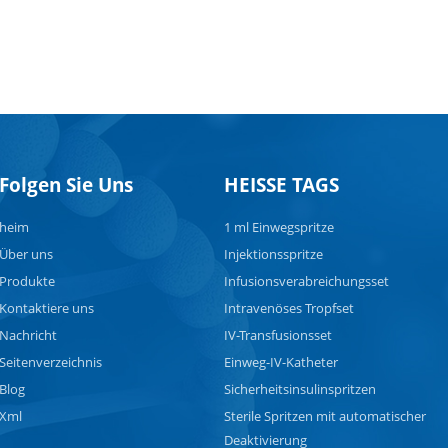
Folgen Sie Uns
HEISSE TAGS
heim
1 ml Einwegspritze
Über uns
Injektionsspritze
Produkte
Infusionsverabreichungsset
Kontaktiere uns
Intravenöses Tropfset
Nachricht
IV-Transfusionsset
Seitenverzeichnis
Einweg-IV-Katheter
Blog
Sicherheitsinsulinspritzen
Xml
Sterile Spritzen mit automatischer
Deaktivierung