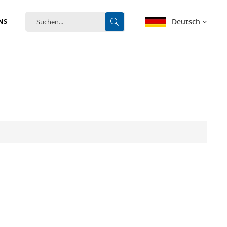
Deutsch
NS
English
français
Deutsch
español
português
中文