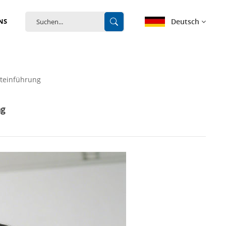
Deutsch
NS
English
kteinführung
français
ng
Deutsch
español
português
中文