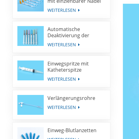
mit einziehbarer Nadel
WEITERLESEN
Automatische
Deaktivierung der
Spritze für die
WEITERLESEN
Immunisierung mit
fester Dosis
Einwegspritze mit
Katheterspitze
WEITERLESEN
Verlängerungsrohre
WEITERLESEN
Einweg-Blutlanzetten