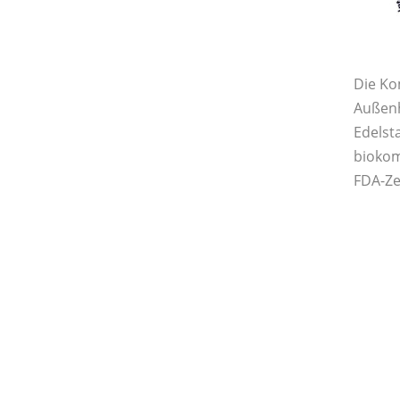
Die Ko
Außenh
Edelst
biokom
FDA-Ze