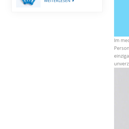
WEITERLESEN
Im med
Person
einziga
unverz